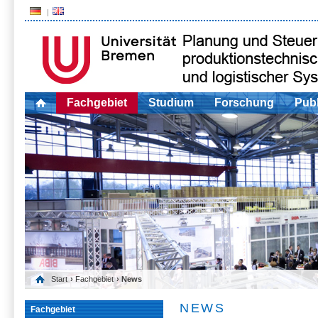
Fachgebiet
Studium
Forschung
Publ
Start
›
Fachgebiet
› News
NEWS
Fachgebiet