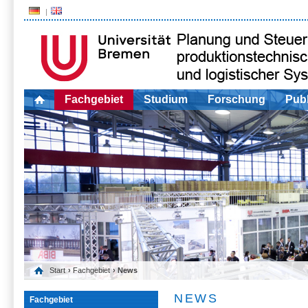
Fachgebiet
Studium
Forschung
Publ
Start
›
Fachgebiet
› News
NEWS
Fachgebiet