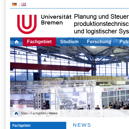
Fachgebiet
Studium
Forschung
Publ
Start
›
Fachgebiet
› News
NEWS
Fachgebiet