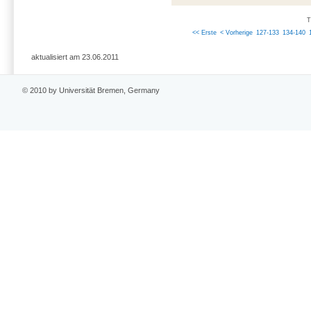
T
<< Erste
< Vorherige
127-133
134-140
aktualisiert am 23.06.2011
© 2010 by Universität Bremen, Germany