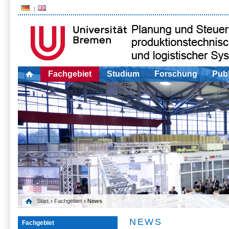
Fachgebiet
Studium
Forschung
Publ
Start
›
Fachgebiet
› News
NEWS
Fachgebiet