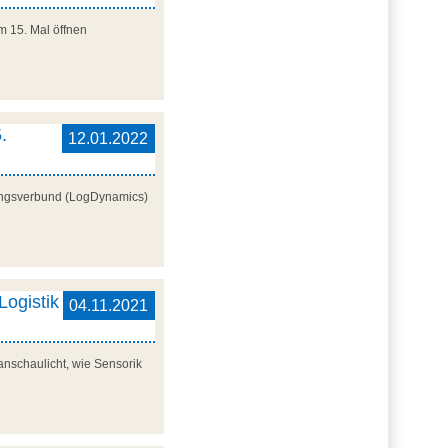
um 15. Mal öffnen
.
12.01.2022
chungsverbund (LogDynamics)
Logistik
04.11.2021
anschaulicht, wie Sensorik