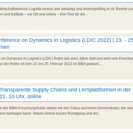
irtschaftsbereich Logistik erneut, wie vielseitig und leistungsfähig er ist. Bereits z
nd Institute – vor Ort und online – ihre Tore für die...
onference on Dynamics in Logistics (LDIC 2022) | 23. - 25
emen
e on Dynamics in Logistics (LDIC) findet alle zwei Jahre statt und wird vom Fors
nz der Reihe ist vom 23. bis 25. Februar 2022 im BIBA geplant....
 Transparente Supply Chains und Lernplattformen in der 
1, 10 Uhr, online
 in der BIBA-Forschungshalle setzen wir den Fokus auf einen Demonstrator, der ver
ains beitragen kann. Neben einem kurzen Rundgang und der...