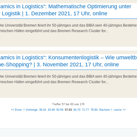
amics in Logistics“: Mathematische Optimierung unter
r Logistik | 1. Dezember 2021, 17 Uhr, online
Die Universität Bremen feiert ihr 50-jähriges und das BIBA sein 40-jähriges Besteh
mischen Häfen eingeführt und das Bremen Research Cluster for...
namics in Logistics“: Konsumentenlogistik – Wie umwelt
ne-Shopping? | 3. November 2021, 17 Uhr, online
Die Universität Bremen feiert ihr 50-jähriges und das BIBA sein 40-jähriges Besteh
mischen Häfen eingeführt und das Bremen Research Cluster for...
Treffer 57 bis 63 von 170
<< Erste
< Vorherige
36-42
43-49
50-56
57-63
64-70
71-77
78-84
Nächste >
Letzte >>