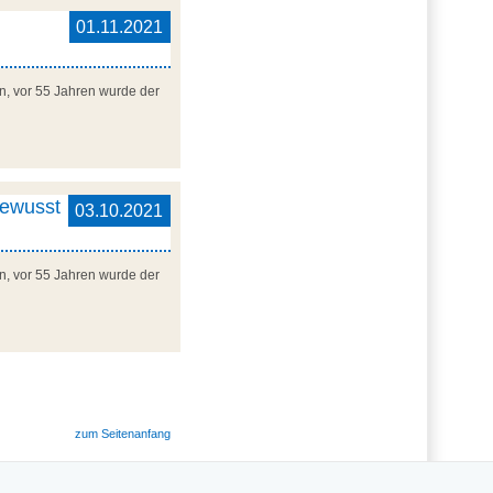
01.11.2021
en, vor 55 Jahren wurde der
bewusst
03.10.2021
en, vor 55 Jahren wurde der
zum Seitenanfang