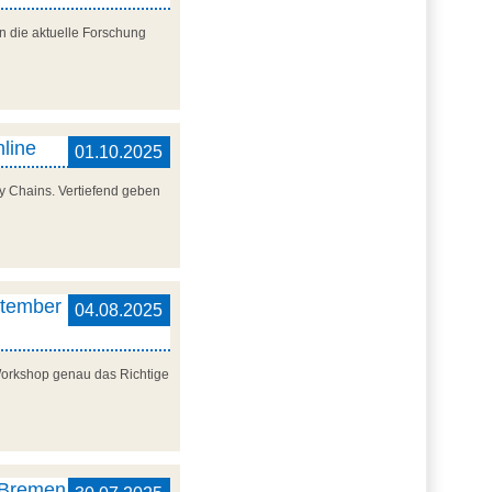
n die aktuelle Forschung
nline
01.10.2025
y Chains. Vertiefend geben
ptember
04.08.2025
 Workshop genau das Richtige
, Bremen