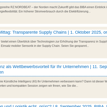
gsreihe RZ.NORDBEAT – der Norden macht Zukunft! gibt das BIBA einen Einblick i
eflexibilität. Ein höherer Stromverbrauch durch die Elektrifizierung...
 Mittag: Transparente Supply Chains | 1. Oktober 2025, o
r bietet einen Überblick über Technologien zur Erhöhung der Transparenz in Suppl
 Einsatz mobiler Sensorik in der Supply Chain. Seien Sie gespannt...
genz als Wettbewerbsvorteil für Ihr Unternehmen | 11. Se
en
ie Künstliche Intelligenz (KI) Ihr Unternehmen verbessern kann? Dann ist dieser
tierten und kompakten Session zeigen wir Ihnen, wie Sie die...
on und Logistik echt „grün“? | 8. September 2025, BIBA