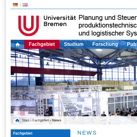
Fachgebiet
Studium
Forschung
Publ
Start
›
Fachgebiet
› News
NEWS
Fachgebiet