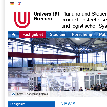
Fachgebiet
Studium
Forschung
Publ
Start
›
Fachgebiet
› News
NEWS
Fachgebiet