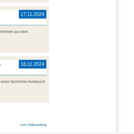
17.11.2024
nternehmen aus dem
,
16.11.2024
r einen fachlichen Austausch
zum Seitenanfang