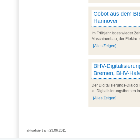
Cobot aus dem BIB
Hannover
Im Frühjahr ist es wieder Ze
Maschinenbau, der Elektro- 
[Alles Zeigen]
BHV-Digitalisieru
Bremen, BHV-Hafe
Der Digitalisierungs-Dialog 
zu Digitalisierungsthemen i
[Alles Zeigen]
aktualisiert am 23.06.2011