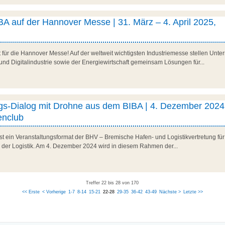
A auf der Hannover Messe | 31. März – 4. April 2025,
it für die Hannover Messe! Auf der weltweit wichtigsten Industriemesse stellen U
und Digitalindustrie sowie der Energiewirtschaft gemeinsam Lösungen für...
ngs-Dialog mit Drohne aus dem BIBA | 4. Dezember 2024
nclub
ist ein Veranstaltungsformat der BHV – Bremische Hafen- und Logistikvertretung fü
n der Logistik. Am 4. Dezember 2024 wird in diesem Rahmen der...
Treffer 22 bis 28 von 170
<< Erste
< Vorherige
1-7
8-14
15-21
22-28
29-35
36-42
43-49
Nächste >
Letzte >>