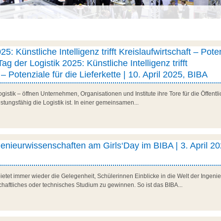
25: Künstliche Intelligenz trifft Kreislaufwirtschaft – Pote
Tag der Logistik 2025: Künstliche Intelligenz trifft
 – Potenziale für die Lieferkette | 10. April 2025, BIBA
stik – öffnen Unternehmen, Organisationen und Institute ihre Tore für die Öffentlic
istungsfähig die Logistik ist. In einer gemeinsamen...
ngenieurwissenschaften am Girls‘Day im BIBA | 3. April 20
ietet immer wieder die Gelegenheit, Schülerinnen Einblicke in die Welt der Ingen
chaftliches oder technisches Studium zu gewinnen. So ist das BIBA...