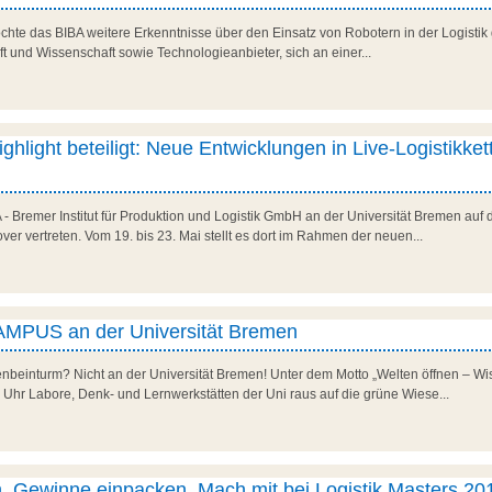
öchte das BIBA weitere Erkenntnisse über den Einsatz von Robotern in der Logistik 
aft und Wissenschaft sowie Technologieanbieter, sich an einer...
light beteiligt: Neue Entwicklungen in Live-Logistikket
 - Bremer Institut für Produktion und Logistik GmbH an der Universität Bremen auf 
ver vertreten. Vom 19. bis 23. Mai stellt es dort im Rahmen der neuen...
AMPUS an der Universität Bremen
nbeinturm? Nicht an der Universität Bremen! Unter dem Motto „Welten öffnen – Wi
5 Uhr Labore, Denk- und Lernwerkstätten der Uni raus auf die grüne Wiese...
 Gewinne einpacken. Mach mit bei Logistik Masters 20