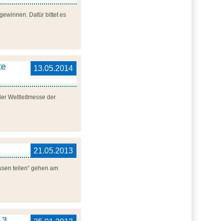
gewinnen. Dafür bittet es
te
13.05.2014
der Weltleitmesse der
21.05.2013
ssen teilen“ gehen am
13.