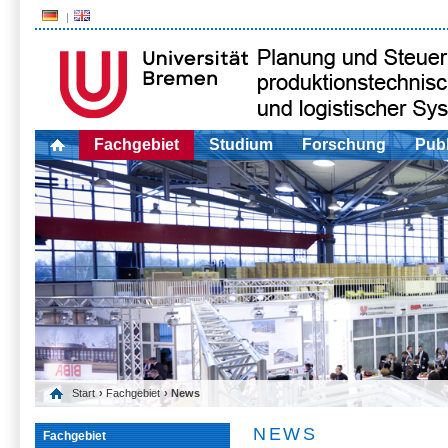
Fachgebiet
Studium
Forschung
Publ
Start
›
Fachgebiet
› News
NEWS
Fachgebiet