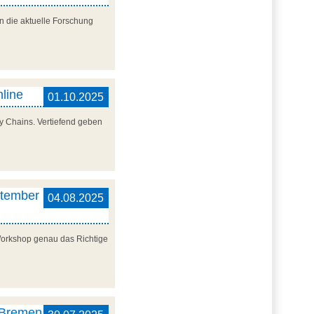
n die aktuelle Forschung
nline
01.10.2025
y Chains. Vertiefend geben
ptember
04.08.2025
 Workshop genau das Richtige
, Bremen