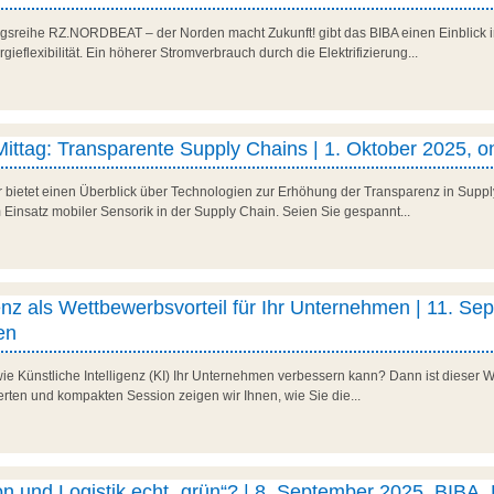
gsreihe RZ.NORDBEAT – der Norden macht Zukunft! gibt das BIBA einen Einblick i
eflexibilität. Ein höherer Stromverbrauch durch die Elektrifizierung...
 Mittag: Transparente Supply Chains | 1. Oktober 2025, o
r bietet einen Überblick über Technologien zur Erhöhung der Transparenz in Suppl
 Einsatz mobiler Sensorik in der Supply Chain. Seien Sie gespannt...
genz als Wettbewerbsvorteil für Ihr Unternehmen | 11. Se
en
ie Künstliche Intelligenz (KI) Ihr Unternehmen verbessern kann? Dann ist dieser
tierten und kompakten Session zeigen wir Ihnen, wie Sie die...
on und Logistik echt „grün“? | 8. September 2025, BIBA