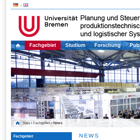
Fachgebiet
Studium
Forschung
Publ
Start
›
Fachgebiet
› News
NEWS
Fachgebiet