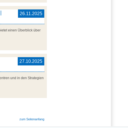
|
26.11.2025
ietet einen Überblick über
27.10.2025
entren und in den Strategien
zum Seitenanfang