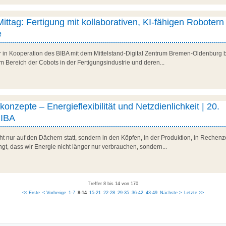
Mittag: Fertigung mit kollaborativen, KI-fähigen Robotern 
e
r in Kooperation des BIBA mit dem Mittelstand-Digital Zentrum Bremen-Oldenburg b
 Bereich der Cobots in der Fertigungsindustrie und deren...
onzepte – Energieflexibilität und Netzdienlichkeit | 20.
BIBA
t nur auf den Dächern statt, sondern in den Köpfen, in der Produktion, in Rechenz
t, dass wir Energie nicht länger nur verbrauchen, sondern...
Treffer 8 bis 14 von 170
<< Erste
< Vorherige
1-7
8-14
15-21
22-28
29-35
36-42
43-49
Nächste >
Letzte >>