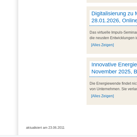
Digitalisierung zu 
28.01.2026, Onlin
Das virtuelle Impuls-Semina
die neusten Entwicklungen im
[Alles Zeigen]
Innovative Energiek
November 2025, 
Die Energiewende findet nich
von Unternehmen. Sie verlang
[Alles Zeigen]
aktualisiert am 23.06.2011