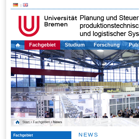
Fachgebiet
Studium
Forschung
Publ
Start
›
Fachgebiet
› News
NEWS
Fachgebiet