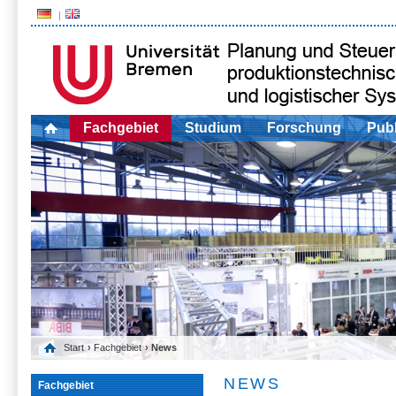
Fachgebiet
Studium
Forschung
Publ
Start
›
Fachgebiet
› News
NEWS
Fachgebiet