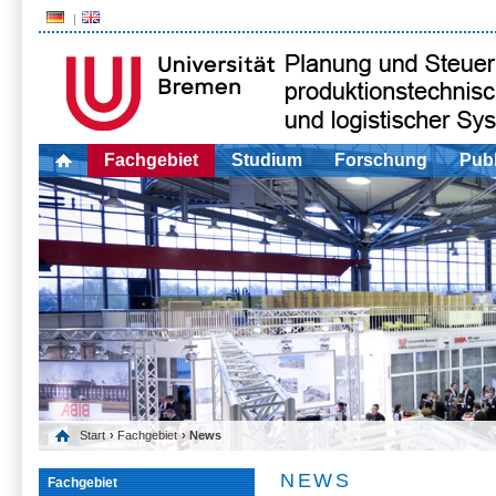
Fachgebiet
Studium
Forschung
Publ
Start
›
Fachgebiet
› News
NEWS
Fachgebiet