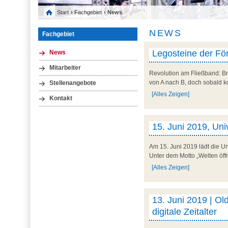
Start
›
Fachgebiet
› News
NEWS
Fachgebiet
Legosteine der Fö
News
Mitarbeiter
Revolution am Fließband: Br
von A nach B, doch sobald k
Stellenangebote
[Alles Zeigen]
Kontakt
15. Juni 2019, Un
Am 15. Juni 2019 lädt die 
Unter dem Motto „Welten öffne
[Alles Zeigen]
13. Juni 2019 | Old
digitale Zeitalter