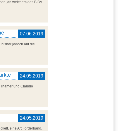
remen, an welchem das BIBA
ne
07.06.2019
 bisher jedoch auf die
ärkte
24.05.2019
k Thamer und Claudio
24.05.2019
ckelt, eine Art Förderband,