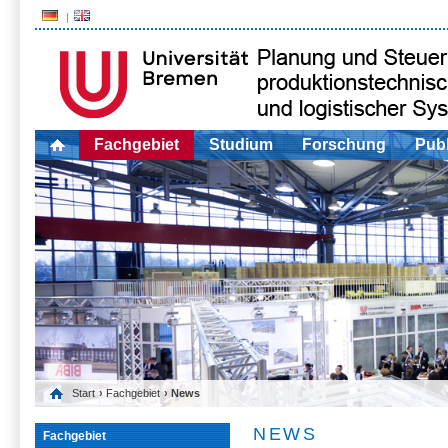
Fachgebiet
Studium
Forschung
Publ
Start
›
Fachgebiet
› News
NEWS
Fachgebiet