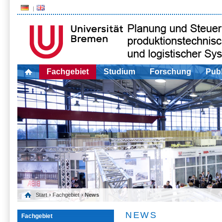
Fachgebiet
Studium
Forschung
Publ
Start
›
Fachgebiet
› News
NEWS
Fachgebiet