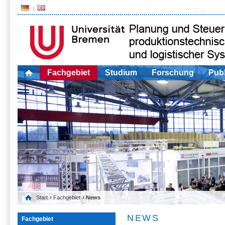
Fachgebiet
Studium
Forschung
Publ
Start
›
Fachgebiet
› News
NEWS
Fachgebiet