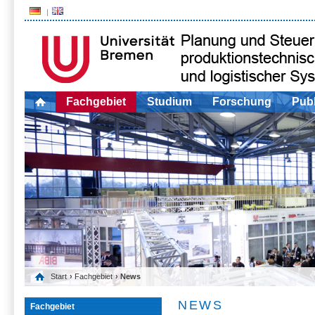
Fachgebiet
Studium
Forschung
Publ
Start
›
Fachgebiet
› News
NEWS
Fachgebiet