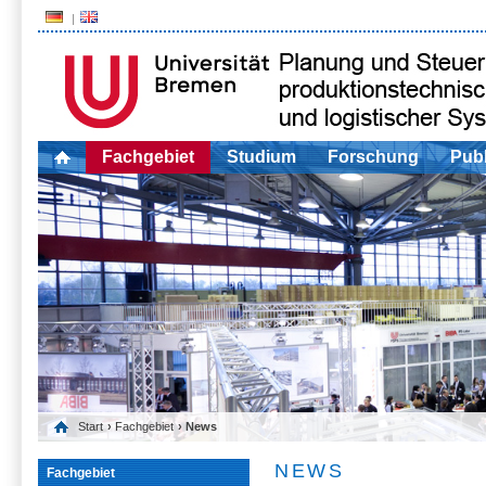
Fachgebiet
Studium
Forschung
Publ
Start
›
Fachgebiet
› News
NEWS
Fachgebiet