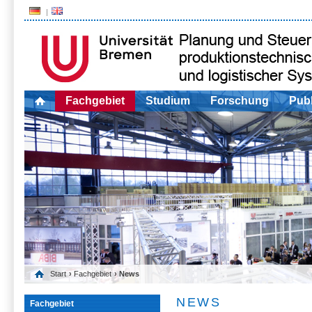
Fachgebiet
Studium
Forschung
Publ
Start
›
Fachgebiet
› News
NEWS
Fachgebiet