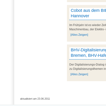
Cobot aus dem BIB
Hannover
Im Frühjahr ist es wieder Ze
Maschinenbau, der Elektro- 
[Alles Zeigen]
BHV-Digitalisieru
Bremen, BHV-Hafe
Der Digitalisierungs-Dialog 
zu Digitalisierungsthemen i
[Alles Zeigen]
aktualisiert am 23.06.2011