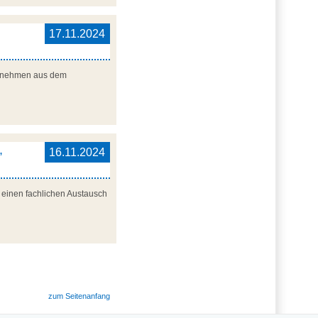
17.11.2024
nternehmen aus dem
,
16.11.2024
r einen fachlichen Austausch
zum Seitenanfang