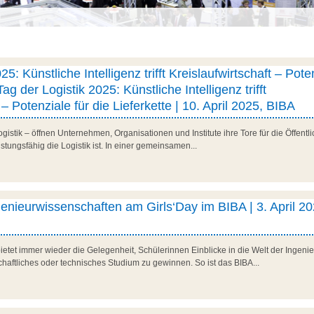
25: Künstliche Intelligenz trifft Kreislaufwirtschaft – Pote
Tag der Logistik 2025: Künstliche Intelligenz trifft
 – Potenziale für die Lieferkette | 10. April 2025, BIBA
stik – öffnen Unternehmen, Organisationen und Institute ihre Tore für die Öffentlic
istungsfähig die Logistik ist. In einer gemeinsamen...
ngenieurwissenschaften am Girls‘Day im BIBA | 3. April 20
ietet immer wieder die Gelegenheit, Schülerinnen Einblicke in die Welt der Ingen
chaftliches oder technisches Studium zu gewinnen. So ist das BIBA...