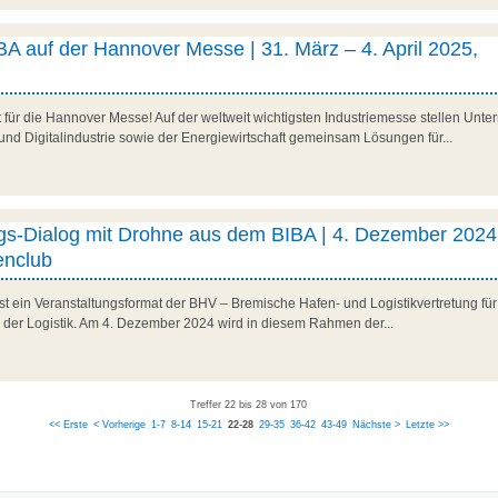
A auf der Hannover Messe | 31. März – 4. April 2025,
it für die Hannover Messe! Auf der weltweit wichtigsten Industriemesse stellen U
und Digitalindustrie sowie der Energiewirtschaft gemeinsam Lösungen für...
ngs-Dialog mit Drohne aus dem BIBA | 4. Dezember 2024
nclub
ist ein Veranstaltungsformat der BHV – Bremische Hafen- und Logistikvertretung fü
n der Logistik. Am 4. Dezember 2024 wird in diesem Rahmen der...
Treffer 22 bis 28 von 170
<< Erste
< Vorherige
1-7
8-14
15-21
22-28
29-35
36-42
43-49
Nächste >
Letzte >>