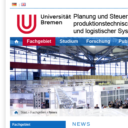
Fachgebiet
Studium
Forschung
Publ
Start
›
Fachgebiet
› News
NEWS
Fachgebiet