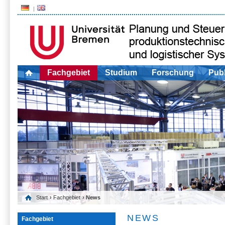
Fachgebiet
Studium
Forschung
Publ
Start
›
Fachgebiet
› News
NEWS
Fachgebiet