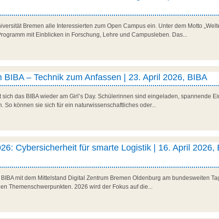
niversität Bremen alle Interessierten zum Open Campus ein. Unter dem Motto „Welte
es Programm mit Einblicken in Forschung, Lehre und Campusleben. Das...
 BIBA – Technik zum Anfassen | 23. April 2026, BIBA
t sich das BIBA wieder am Girl’s Day. Schülerinnen sind eingeladen, spannende Ein
So können sie sich für ein naturwissenschaftliches oder...
26: Cybersicherheit für smarte Logistik | 16. April 2026,
as BIBA mit dem Mittelstand Digital Zentrum Bremen Oldenburg am bundesweiten Tag 
den Themenschwerpunkten. 2026 wird der Fokus auf die...