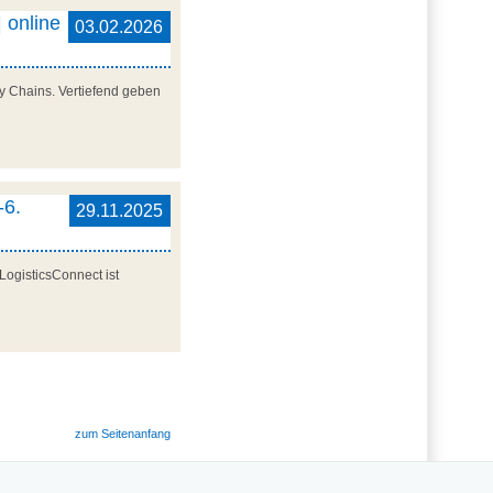
 online
03.02.2026
y Chains. Vertiefend geben
-6.
29.11.2025
LogisticsConnect ist
zum Seitenanfang