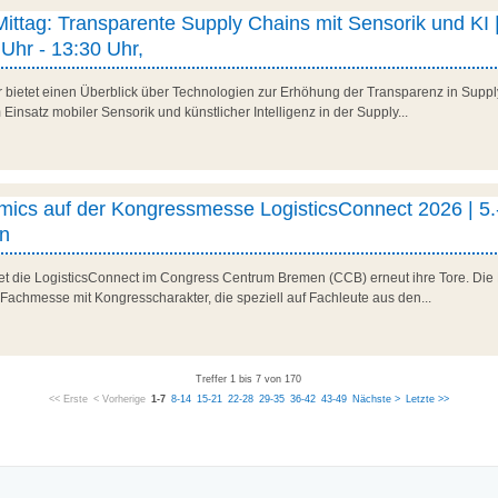
 Mittag: Transparente Supply Chains mit Sensorik und KI |
Uhr - 13:30 Uhr,
r bietet einen Überblick über Technologien zur Erhöhung der Transparenz in Suppl
Einsatz mobiler Sensorik und künstlicher Intelligenz in der Supply...
ics auf der Kongressmesse LogisticsConnect 2026 | 5.
n
net die LogisticsConnect im Congress Centrum Bremen (CCB) erneut ihre Tore. Die 
 Fachmesse mit Kongresscharakter, die speziell auf Fachleute aus den...
Treffer 1 bis 7 von 170
<< Erste
< Vorherige
1-7
8-14
15-21
22-28
29-35
36-42
43-49
Nächste >
Letzte >>