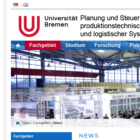
Fachgebiet
Studium
Forschung
Publ
Start
›
Fachgebiet
› News
NEWS
Fachgebiet