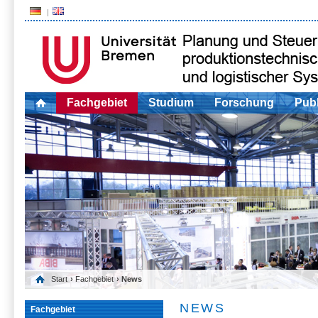
Fachgebiet
Studium
Forschung
Publ
Start
›
Fachgebiet
› News
NEWS
Fachgebiet