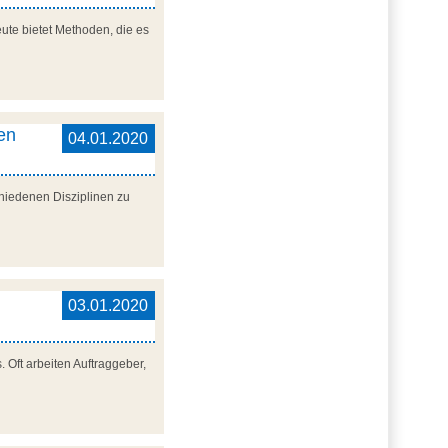
eute bietet Methoden, die es
en
04.01.2020
hiedenen Disziplinen zu
03.01.2020
 Oft arbeiten Auftraggeber,