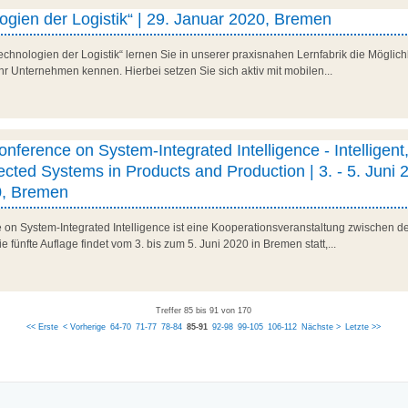
gien der Logistik“ | 29. Januar 2020, Bremen
hnologien der Logistik“ lernen Sie in unserer praxisnahen Lernfabrik die Möglich
Ihr Unternehmen kennen. Hierbei setzen Sie sich aktiv mit mobilen...
onference on System-Integrated Intelligence - Intelligent
cted Systems in Products and Production | 3. - 5. Juni 
0, Bremen
e on System-Integrated Intelligence ist eine Kooperationsveranstaltung zwischen d
fünfte Auflage findet vom 3. bis zum 5. Juni 2020 in Bremen statt,...
Treffer 85 bis 91 von 170
<< Erste
< Vorherige
64-70
71-77
78-84
85-91
92-98
99-105
106-112
Nächste >
Letzte >>