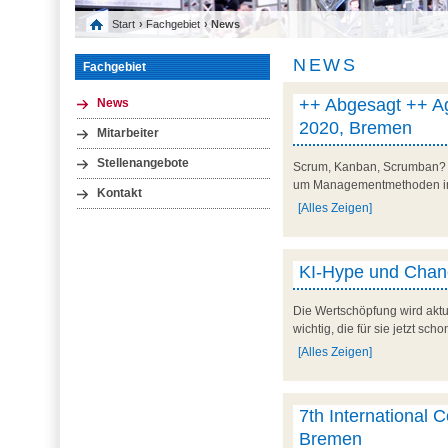
Start
›
Fachgebiet
› News
NEWS
Fachgebiet
++ Abgesagt ++ Ag
News
2020, Bremen
Mitarbeiter
Stellenangebote
Scrum, Kanban, Scrumban? Ne
um Managementmethoden in a
Kontakt
[Alles Zeigen]
KI-Hype und Chanc
Die Wertschöpfung wird aktu
wichtig, die für sie jetzt sc
[Alles Zeigen]
7th International 
Bremen