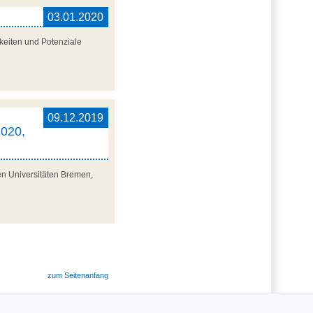
03.01.2020
keiten und Potenziale
,
09.12.2019
2020,
en Universitäten Bremen,
zum Seitenanfang