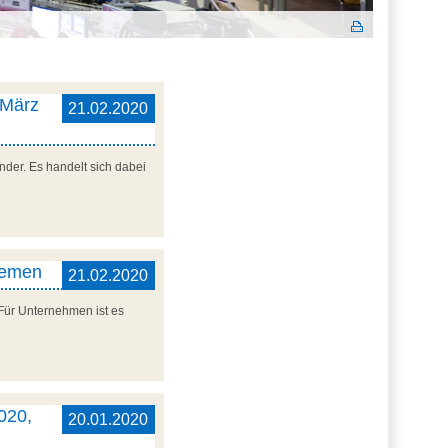
 März
21.02.2020
der. Es handelt sich dabei
remen
21.02.2020
 Für Unternehmen ist es
020,
20.01.2020