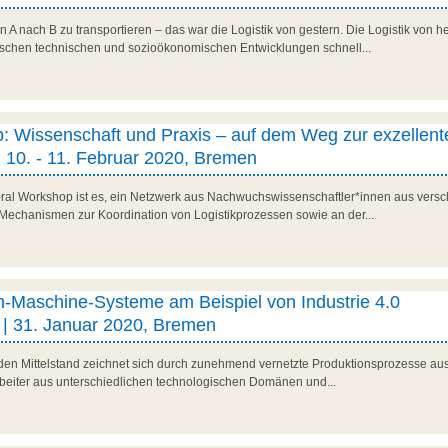
n A nach B zu transportieren – das war die Logistik von gestern. Die Logistik von h
ischen technischen und sozioökonomischen Entwicklungen schnell...
: Wissenschaft und Praxis – auf dem Weg zur exzellent
| 10. - 11. Februar 2020, Bremen
ral Workshop ist es, ein Netzwerk aus Nachwuchswissenschaftler*innen aus versc
n Mechanismen zur Koordination von Logistikprozessen sowie an der...
Maschine-Systeme am Beispiel von Industrie 4.0
| 31. Januar 2020, Bremen
nden Mittelstand zeichnet sich durch zunehmend vernetzte Produktionsprozesse aus.
beiter aus unterschiedlichen technologischen Domänen und...