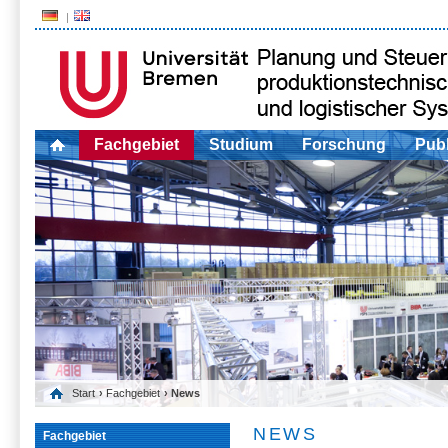
Fachgebiet
Studium
Forschung
Publ
Start
›
Fachgebiet
› News
NEWS
Fachgebiet