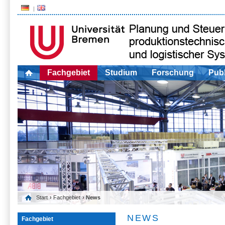
Fachgebiet
Studium
Forschung
Publ
Start
›
Fachgebiet
› News
NEWS
Fachgebiet