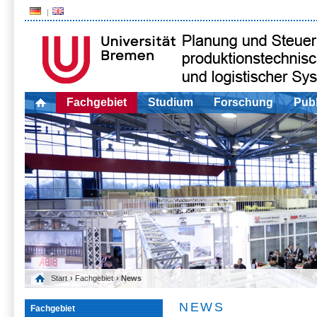
Fachgebiet
Studium
Forschung
Publ
Start
›
Fachgebiet
› News
NEWS
Fachgebiet