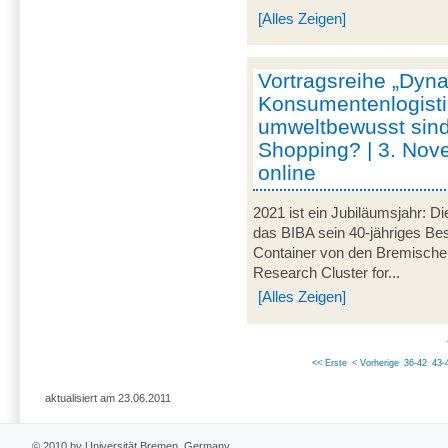
[Alles Zeigen]
Vortragsreihe „Dyna
Konsumentenlogisti
umweltbewusst sind
Shopping? | 3. Nov
online
2021 ist ein Jubiläumsjahr: Di
das BIBA sein 40-jähriges Be
Container von den Bremische
Research Cluster for...
[Alles Zeigen]
<< Erste
< Vorherige
36-42
43-
aktualisiert am 23.06.2011
© 2010 by Universität Bremen, Germany