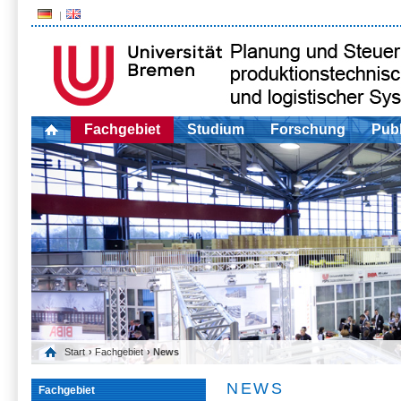
Fachgebiet
Studium
Forschung
Publ
Start
›
Fachgebiet
› News
NEWS
Fachgebiet