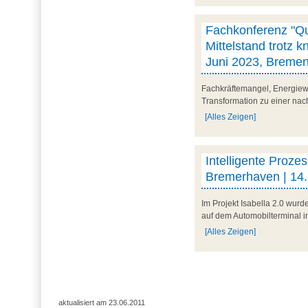
Fachkonferenz "Quo
Mittelstand trotz 
Juni 2023, Breme
Fachkräftemangel, Energiew
Transformation zu einer nach
[Alles Zeigen]
Intelligente Proze
Bremerhaven | 14.
Im Projekt Isabella 2.0 wur
auf dem Automobilterminal i
[Alles Zeigen]
aktualisiert am 23.06.2011