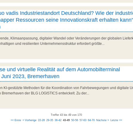
 vadis Industriestandort Deutschland? Wie der industri
knapper Ressourcen seine Innovationskraft erhalten kann"
n
ende, Klimaanpassung, digitaler Wandel oder Veränderungen der globalen Lieferk
haltigen und resilienten Unternehmensstruktur erfordert größte...
sse und virtuelle Realität auf dem Automobilterminal
 Juni 2023, Bremerhaven
den KI-gestützte Methoden für die Koordination von Fahrbewegungen und digitale U
n Bremerhaven der BLG LOGISTICS entwickelt. Zu der...
Treffer 43 bis 49 von 170
<< Erste
< Vorherige
22-28
29-35
36-42
43-49
50-56
57-63
64-70
Nächste >
Letzte >>