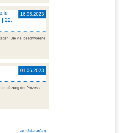
elle
16.06.2023
 | 22.
etten: Die viel beschworene
01.06.2023
nterstützung der Prozesse
zum Seitenanfang