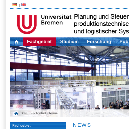
Fachgebiet
Studium
Forschung
Publ
Start
›
Fachgebiet
› News
NEWS
Fachgebiet