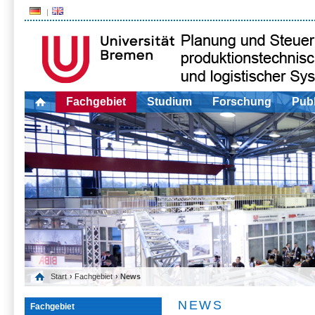
Fachgebiet
Studium
Forschung
Publ
Start
›
Fachgebiet
› News
NEWS
Fachgebiet