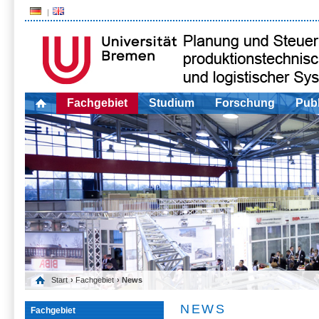
Fachgebiet
Studium
Forschung
Publ
Start
›
Fachgebiet
› News
NEWS
Fachgebiet