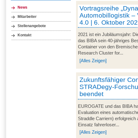
Vortragsreihe „Dyna
News
Automobillogistik –
Mitarbeiter
4.0 | 6. Oktober 202
Stellenangebote
2021 ist ein Jubiläumsjahr: Di
Kontakt
das BIBA sein 40-jähriges Be
Container von den Bremische
Research Cluster for...
[Alles Zeigen]
Zukunftsfähiger Co
STRADegy-Forschun
beendet
EUROGATE und das BIBA habe
Evaluation eines automatisch
Straddle Carriern) erfolgreic
Einsatz fahrerloser...
[Alles Zeigen]