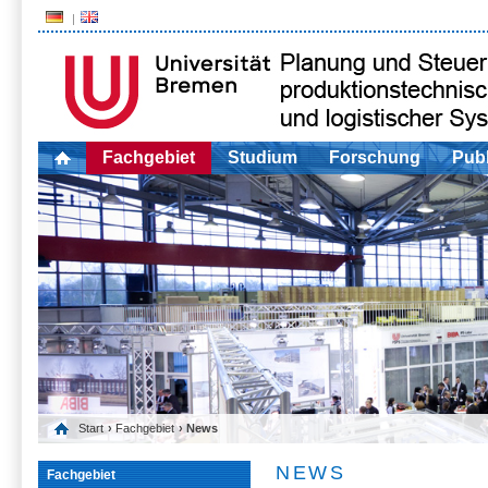
Fachgebiet
Studium
Forschung
Publ
Start
›
Fachgebiet
› News
NEWS
Fachgebiet