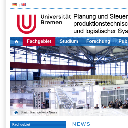
Fachgebiet
Studium
Forschung
Publ
Start
›
Fachgebiet
› News
NEWS
Fachgebiet