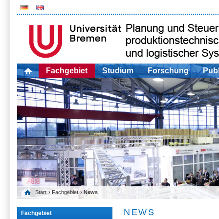
Fachgebiet
Studium
Forschung
Publ
Start
›
Fachgebiet
› News
NEWS
Fachgebiet