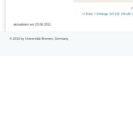
T
<< Erste
< Vorherige
127-133
134-140
aktualisiert am 23.06.2011
© 2010 by Universität Bremen, Germany