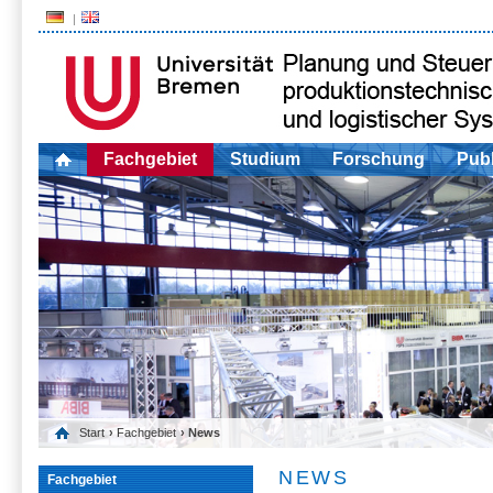
Fachgebiet
Studium
Forschung
Publ
Start
›
Fachgebiet
› News
NEWS
Fachgebiet