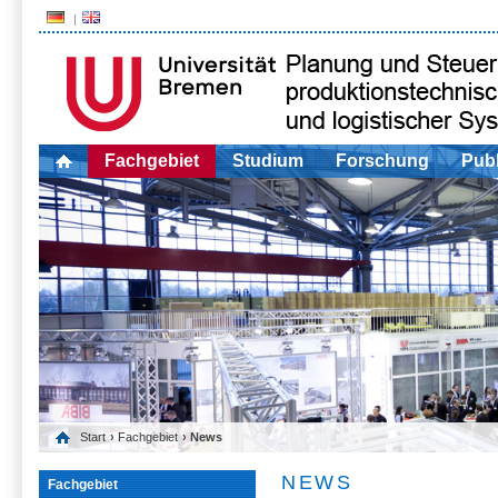
Fachgebiet
Studium
Forschung
Publ
Start
›
Fachgebiet
› News
NEWS
Fachgebiet