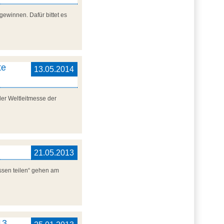
gewinnen. Dafür bittet es
te
13.05.2014
der Weltleitmesse der
21.05.2013
ssen teilen“ gehen am
13.