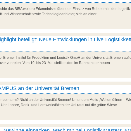
öchte das BIBA weitere Erkenntnisse über den Einsatz von Robotern in der Logistik 
aft und Wissenschaft sowie Technologieanbieter, sich an einer...
light beteiligt: Neue Entwicklungen in Live-Logistikket
 - Bremer Institut für Produktion und Logistik GmbH an der Universität Bremen auf 
ver vertreten. Vom 19. bis 23. Mai stellt es dort im Rahmen der neuen...
AMPUS an der Universität Bremen
nbeinturm? Nicht an der Universität Bremen! Unter dem Motto „Welten öffnen – Wi
5 Uhr Labore, Denk- und Lernwerkstätten der Uni raus auf die grüne Wiese...
 Gewinne einpacken. Mach mit bei Logistik Masters 20