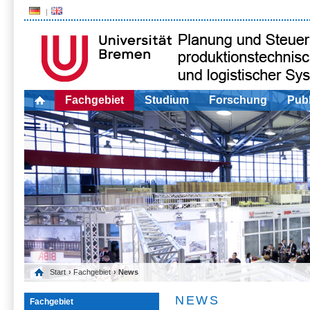
Fachgebiet
Studium
Forschung
Publ
Start
›
Fachgebiet
› News
NEWS
Fachgebiet