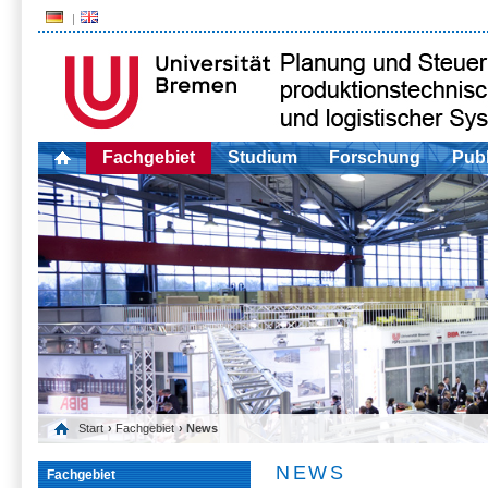
Fachgebiet
Studium
Forschung
Publ
Start
›
Fachgebiet
› News
NEWS
Fachgebiet