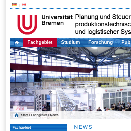
Fachgebiet
Studium
Forschung
Publ
Start
›
Fachgebiet
› News
NEWS
Fachgebiet