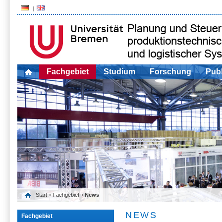
Fachgebiet
Studium
Forschung
Publ
Start
›
Fachgebiet
› News
NEWS
Fachgebiet