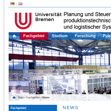
Fachgebiet
Studium
Forschung
Publ
Start
›
Fachgebiet
› News
NEWS
Fachgebiet